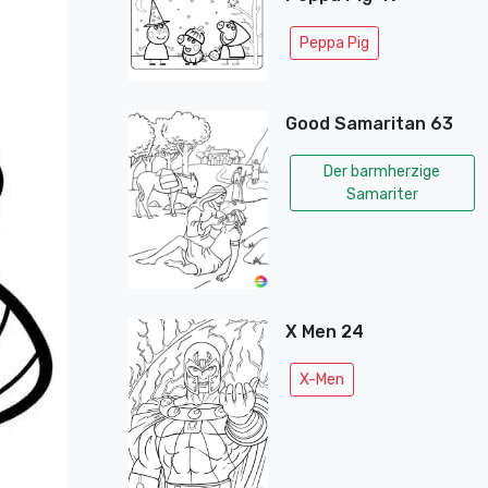
Peppa Pig
Good Samaritan 63
Der barmherzige
Samariter
X Men 24
X-Men