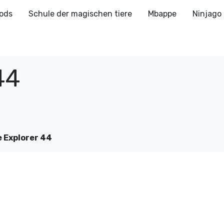
ods
Schule der magischen tiere
Mbappe
Ninjago
44
e Explorer 44