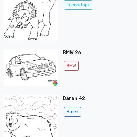
Triceratops
BMW 26
BMW
Bären 42
Bären