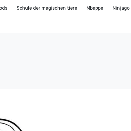
ods
Schule der magischen tiere
Mbappe
Ninjago