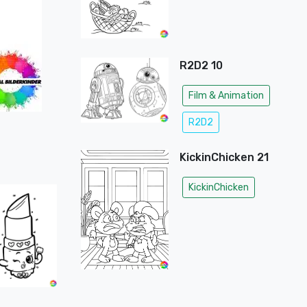
R2D2 10
Film & Animation
R2D2
KickinChicken 21
KickinChicken