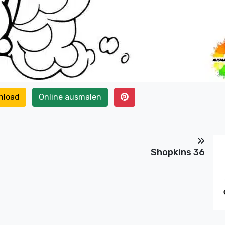
nload
Online ausmalen
Shopkins 36