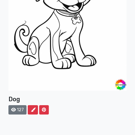
Dog
127