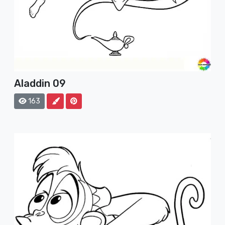
Aladdin 09
163