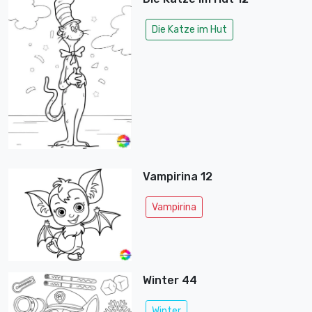
Die Katze im Hut
Vampirina 12
Vampirina
Winter 44
Winter