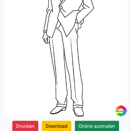
Drucken
Download
Online ausmalen