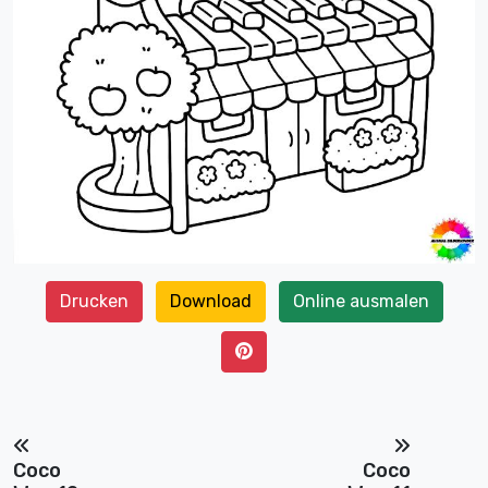
Drucken
Download
Online ausmalen
Coco
Coco