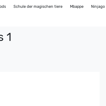
ods
Schule der magischen tiere
Mbappe
Ninjago
 1