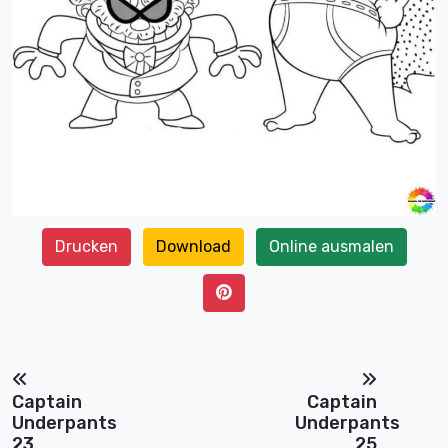
Drucken
Download
Online ausmalen
Captain
Captain
Underpants
Underpants
23
25