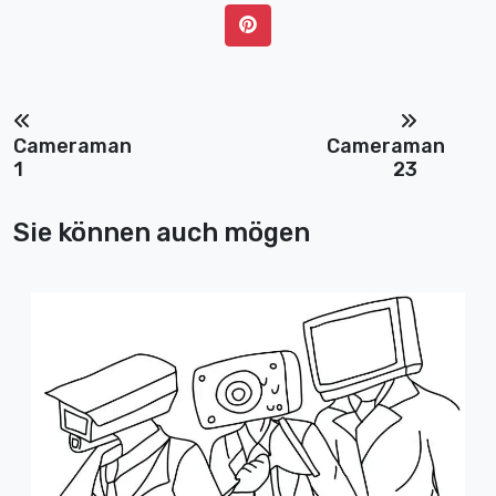
Cameraman
Cameraman
1
23
Sie können auch mögen