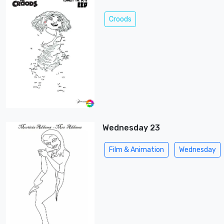
Croods
Wednesday 23
Film & Animation
Wednesday