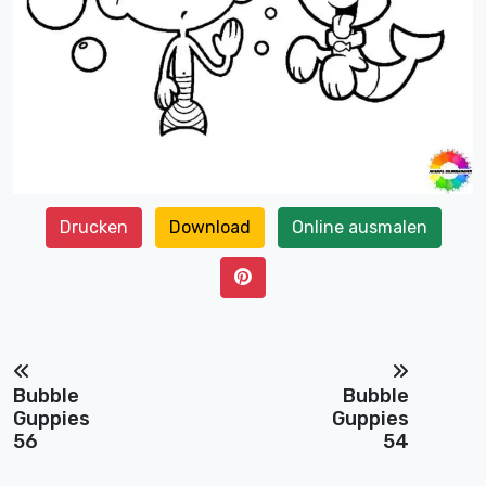
Drucken
Download
Online ausmalen
Bubble
Bubble
Guppies
Guppies
56
54