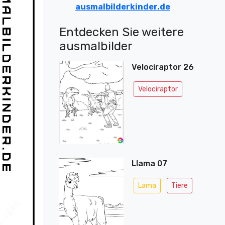
ausmalbilderkinder.de
Entdecken Sie weitere
ausmalbilder
Velociraptor 26
Velociraptor
Llama 07
Lama
Tiere