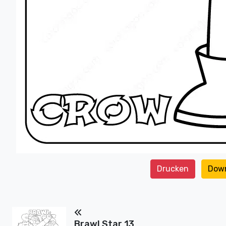
Drucken
Dow
Brawl Star 13