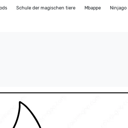
ods
Schule der magischen tiere
Mbappe
Ninjago