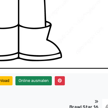
nload
Online ausmalen
Brawl Star 16