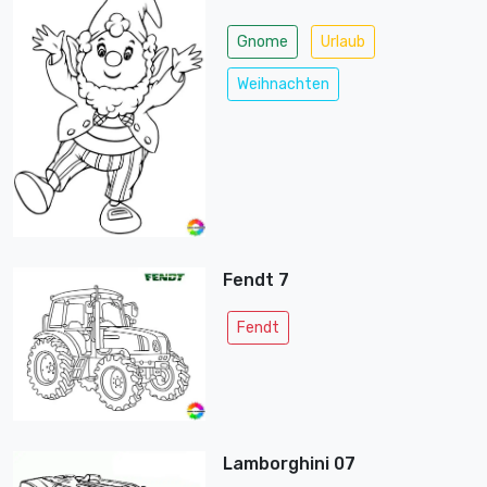
Gnome
Urlaub
Weihnachten
Fendt 7
Fendt
Lamborghini 07