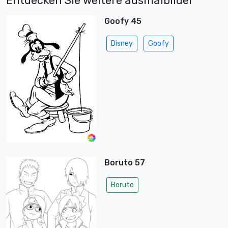
Entdecken Sie weitere ausmalbilder
Goofy 45
Disney
Goofy
Boruto 57
Boruto