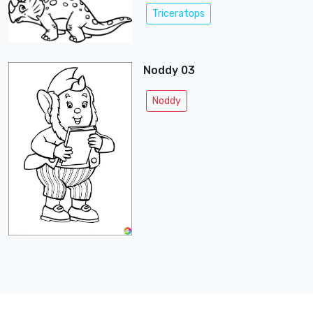
Triceratops
Noddy 03
Noddy