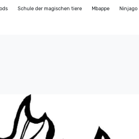
ods
Schule der magischen tiere
Mbappe
Ninjago