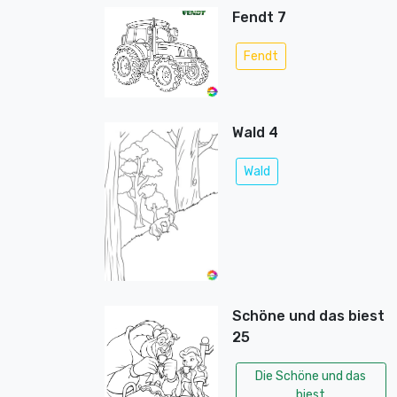
Fendt 7
Fendt
Wald 4
Wald
Schöne und das biest
25
Die Schöne und das
biest