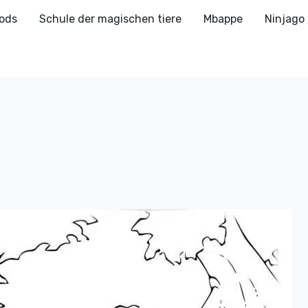
ods
Schule der magischen tiere
Mbappe
Ninjago