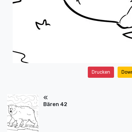
Drucken
Dow
Bären 42