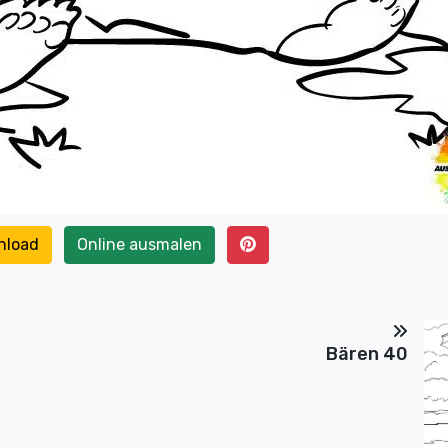
nload
Online ausmalen
Bären 40