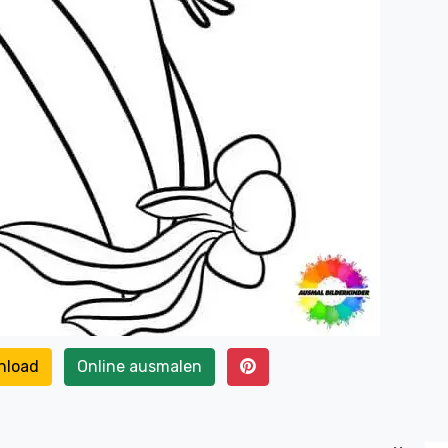
nload
Online ausmalen