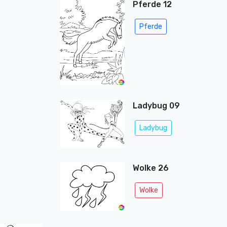
Pferde 12
Pferde
Ladybug 09
Ladybug
Wolke 26
Wolke