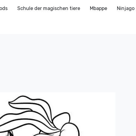
ods
Schule der magischen tiere
Mbappe
Ninjago