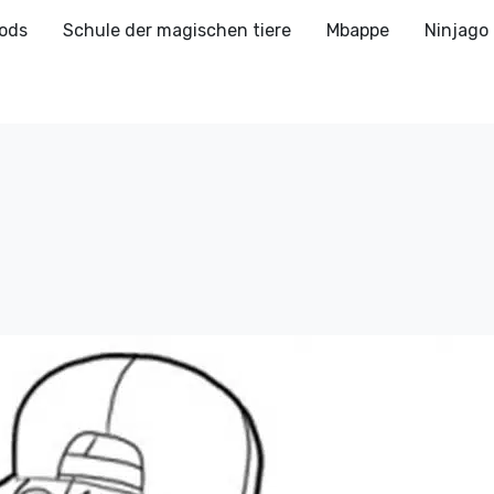
ods
Schule der magischen tiere
Mbappe
Ninjago