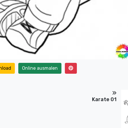
nload
Online ausmalen
Karate 01