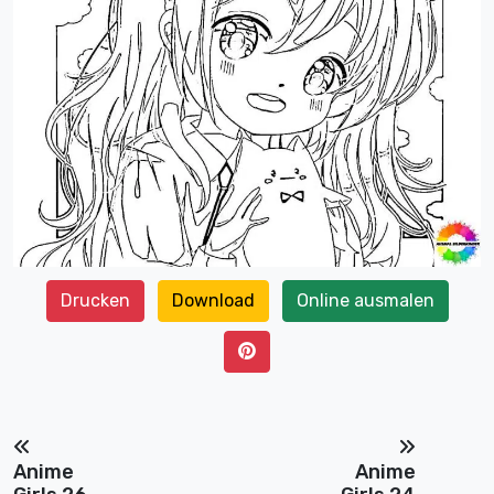
Drucken
Download
Online ausmalen
Anime
Anime