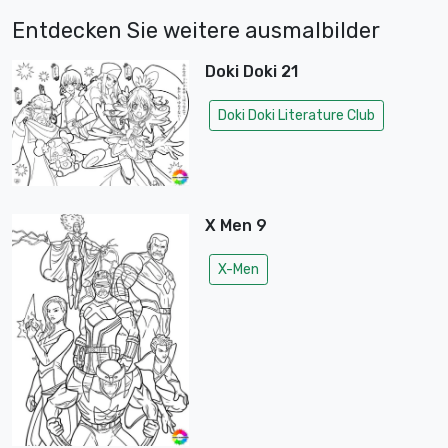
Entdecken Sie weitere ausmalbilder
Doki Doki 21
Doki Doki Literature Club
X Men 9
X-Men