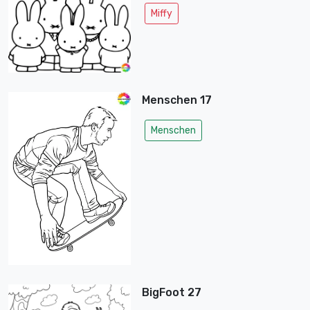
Miffy
Menschen 17
Menschen
BigFoot 27