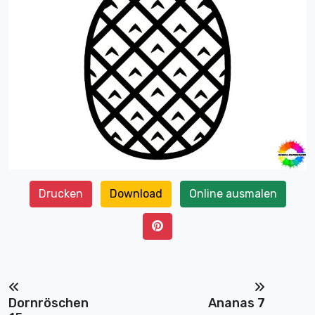
Drucken
Download
Online ausmalen
Dornröschen
Ananas 7