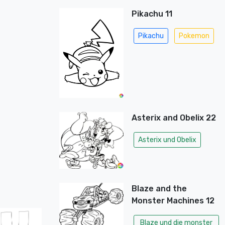
Pikachu 11
Pikachu
Pokemon
Asterix and Obelix 22
Asterix und Obelix
Blaze and the
Monster Machines 12
Blaze und die monster