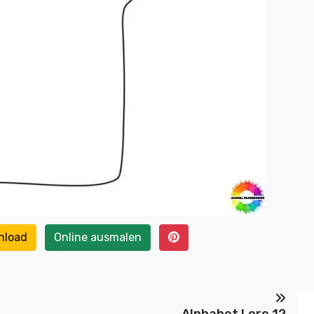
nload
Online ausmalen