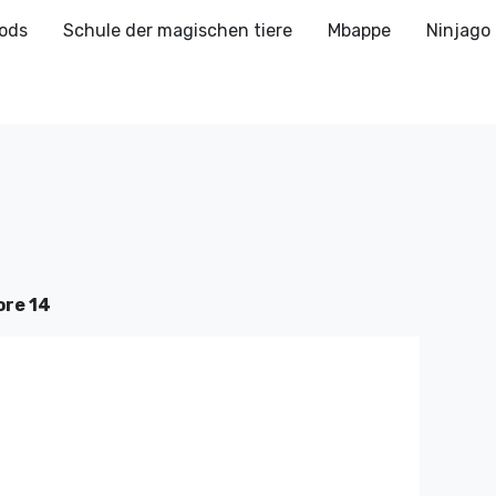
ods
Schule der magischen tiere
Mbappe
Ninjago
ore 14