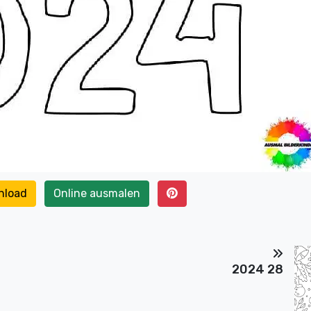
nload
Online ausmalen
2024 28