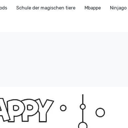
ods
Schule der magischen tiere
Mbappe
Ninjago