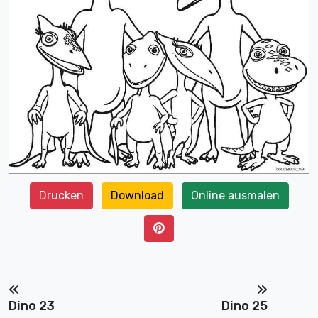
Drucken
Download
Online ausmalen
Dino 23
Dino 25